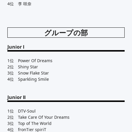
4位 李 咲奈
グループの部
Junior Ⅰ
1位 Power Of Dreams
2位 Shiny Star
3位 Snow Flake Star
4位 Sparkling Smile
Junior Ⅱ
1位 DTV-Soul
2位 Take Care Of Your Dreams
3位 Top of The World
4位 fronTier spiriT