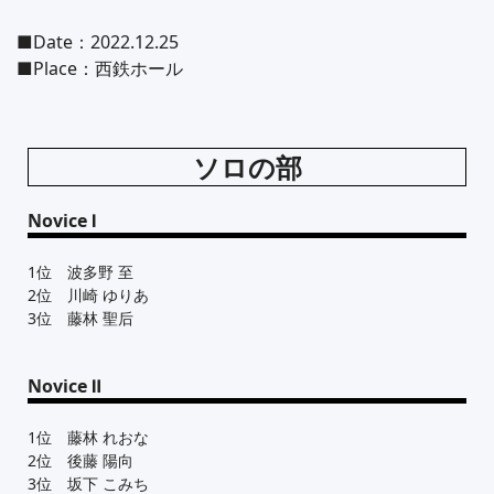
■Date：2022.12.25
■Place：西鉄ホール
ソロの部
Novice Ⅰ
1位 波多野 至
2位 川崎 ゆりあ
3位 藤林 聖后
Novice Ⅱ
1位 藤林 れおな
2位 後藤 陽向
3位 坂下 こみち