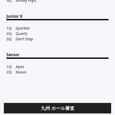
5位 Smiley Pops
Junior Ⅱ
1位 Sparkler
2位 Quartz
3位 Don’t Stop
Senior
1位 Apex
2位 Nexus
九州 ホール審査