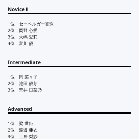
Novice Ⅱ
1位 セーベルガー杏珠
2位 岡野 心愛
3位 大嶋 愛莉
4位 富川 優
Intermediate
1位 岡 菜々子
2位 池田 優芽
3位 荒井 日菜乃
Advanced
1位 梁 世姫
2位 渡邉 亜衣
3位 土居 梨紗