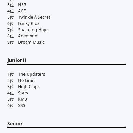
3位 NS5
4位 ACE
5位 Twinkle☆Secret
6位 Funky Kids
7位 Sparkling Hope
8位 Anemone
9位 Dream Music
Junior Ⅱ
1位 The Updaters
2位 No Limit
3位 High Claps
4位 Stars
5位 KM3
6位 SSS
Senior