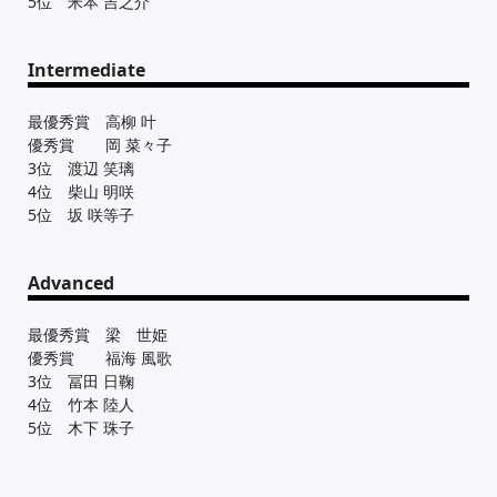
5位 米本 吉之介
Intermediate
最優秀賞 高柳 叶
優秀賞 岡 菜々子
3位 渡辺 笑璃
4位 柴山 明咲
5位 坂 咲等子
Advanced
最優秀賞 梁 世姫
優秀賞 福海 風歌
3位 冨田 日鞠
4位 竹本 陸人
5位 木下 珠子