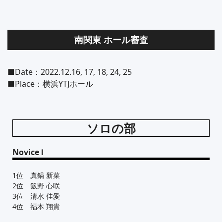
南関東 ホール審査
■Date：2022.12.16, 17, 18, 24, 25
■Place：横浜YTJホール
ソロの部
Novice Ⅰ
1位 真鍋 新菜
2位 飯野 心咲
3位 清水 佳愛
4位 福本 翔貴