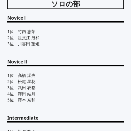
ソロの部
Novice Ⅰ
1位 竹内 恵茉
2位 祖父江 晟和
3位 川喜田 望矩
Novice Ⅱ
1位 髙橋 澪央
2位 松尾 星花
3位 武田 衣都
4位 澤田 結月
5位 澤本 奈和
Intermediate