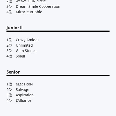
2位 weave OUR circle
3位 Dream Smile Cooperation
4位 Miracle Bubble
Junior Ⅱ
1位 Crazy Amigas
2位 Unlimited
3位 Gem Stones
4位 Soleil
Senior
1位 eLecTRoN
2位 Salvage
3位 Aspiration
4位 L’Alliance