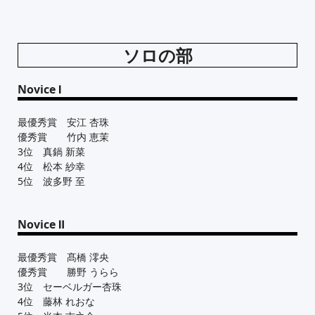
ソロの部
Novice Ⅰ
最優秀賞 安江 杏珠
優秀賞 竹内 恵茉
3位 真鍋 新菜
4位 松本 紗幸
5位 波多野 至
Novice Ⅱ
最優秀賞 髙橋 澪央
優秀賞 勝野 うらら
3位 セーベルガー杏珠
4位 藤林 れおな