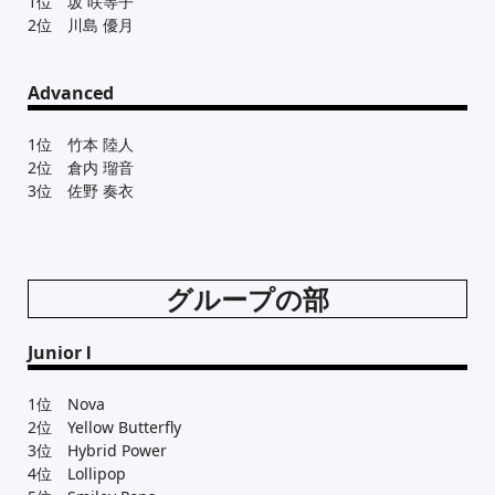
1位 坂 咲等子
2位 川島 優月
Advanced
1位 竹本 陸人
2位 倉内 瑠音
3位 佐野 奏衣
グループの部
Junior Ⅰ
1位 Nova
2位 Yellow Butterfly
3位 Hybrid Power
4位 Lollipop