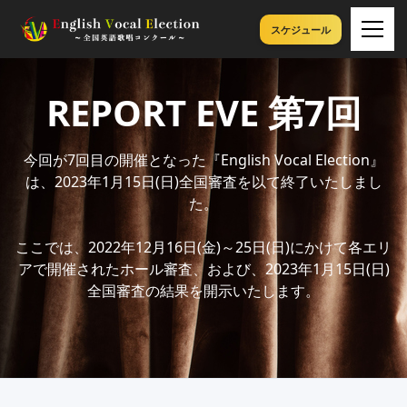
スケジュール
REPORT
EVE 第7回
今回が7回目の開催となった『English Vocal Election』
は、2023年1月15日(日)全国審査を以て終了いたしまし
た。
ここでは、2022年12月16日(金)～25日(日)にかけて各エリ
アで開催されたホール審査、および、2023年1月15日(日)
全国審査の結果を開示いたします。