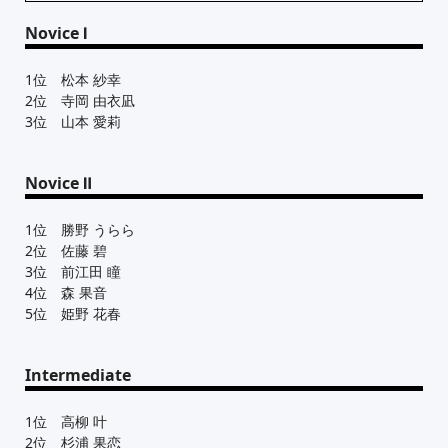
Novice Ⅰ
1位 松本 紗幸
2位 寺岡 由衣凪
3位 山本 愛莉
Novice Ⅱ
1位 勝野 うらら
2位 佐藤 碧
3位 前江田 瞳
4位 森 果音
5位 姫野 花春
Intermediate
1位 高柳 叶
2位 杉浦 果恋