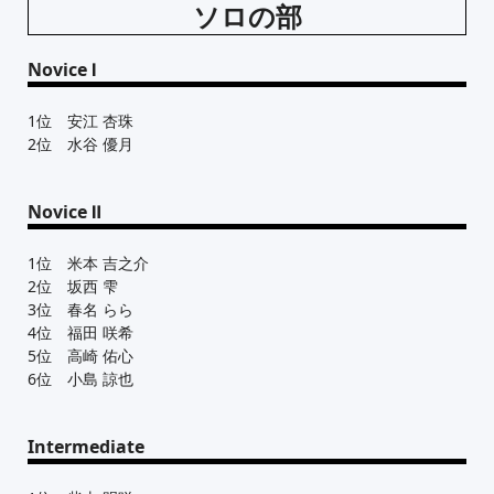
ソロの部
Novice Ⅰ
1位 安江 杏珠
2位 水谷 優月
Novice Ⅱ
1位 米本 吉之介
2位 坂西 雫
3位 春名 らら
4位 福田 咲希
5位 高崎 佑心
6位 小島 諒也
Intermediate