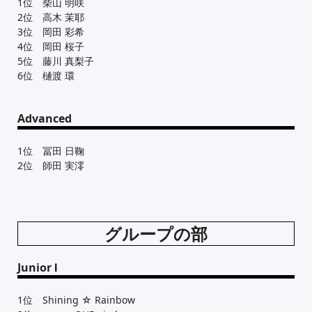
1位 柴山 明咲
2位 高木 茉耶
3位 岡田 彩希
4位 岡田 桜子
5位 藤川 真梨子
6位 樋渡 環
Advanced
1位 冨田 日鞠
2位 師田 実澪
グループの部
Junior Ⅰ
1位 Shining ☆ Rainbow