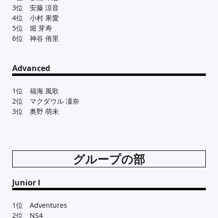
3位 安藤 涼音
4位 小村 果愛
5位 堀 芽寿
6位 神谷 侑里
Advanced
1位 福海 風歌
2位 マクダウル 凜奈
3位 奥野 萌未
グループの部
Junior Ⅰ
1位 Adventures
2位 NS4