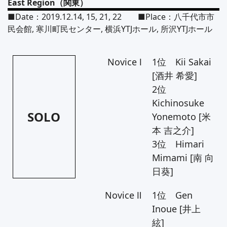
East Region（関東）
■Date：2019.12.14, 15, 21, 22 ■Place：八千代市市
民会館, 寒川町民センター, 横浜YTJホール, 所沢YTJホール
Novice Ⅰ
1位 Kii Sakai
[酒井 希愛]
2位
Kichinosuke
SOLO
Yonemoto [米
本 吉之介]
3位 Himari
Mimami [南 向
日葵]
Novice Ⅱ
1位 Gen
Inoue [井上
絃]