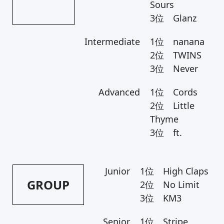
Sours
3位 Glanz
Intermediate
1位 nanana
2位 TWINS
3位 Never
Advanced
1位 Cords
2位 Little
Thyme
3位 ft.
Junior
1位 High Claps
GROUP
2位 No Limit
3位 KM3
Senior
1位 Stripe