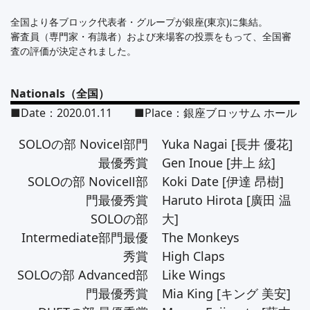
全国より各ブロック代表者・グループが銀座(東京)に集結。
審査員（専門家・有識者）および来場客の投票をもって、全国審
査の評価が決定されました。
Nationals（全国）
■Date：2020.01.11 ■Place：銀座ブロッサム ホール
SOLOの部 NoviceⅠ部門
Yuka Nagai [長井 優花]
最優秀賞
Gen Inoue [井上 絃]
SOLOの部 NoviceⅡ部
Koki Date [伊達 昂樹]
門最優秀賞
Haruto Hirota [廣田 温
SOLOの部
大]
Intermediate部門最優
The Monkeys
秀賞
High Claps
SOLOの部 Advanced部
Like Wings
門最優秀賞
Mia King [キング 美安]