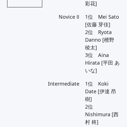
彩花]
Novice Ⅱ
1位 Mei Sato
[佐藤 芽佳]
2位 Ryota
Danno [檀野
稜太]
3位 Aina
Hirata [平田 あ
いな]
Intermediate
1位 Koki
Date [伊達 昂
樹]
2位
Nishimura [西
村 柊]