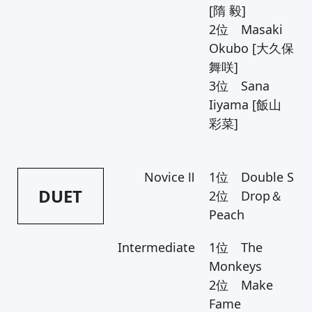
[隋 毅]
2位 Masaki
Okubo [大久保
舞咲]
3位 Sana
Iiyama [飯山
彩菜]
Novice Ⅱ
1位 Double S
DUET
2位 Drop＆
Peach
Intermediate
1位 The
Monkeys
2位 Make
Fame