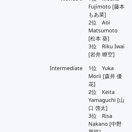
Fujimoto [藤本
もあ菜]
2位 Aoi
Matsumoto
[松本 葵]
3位 Riku Iwai
[岩井 瞭空]
Intermediate
1位 Yuka
Morii [森井 優
花]
2位 Keita
Yamaguchi [山
口 啓太]
3位 Risa
Nakano [中野
里咲]