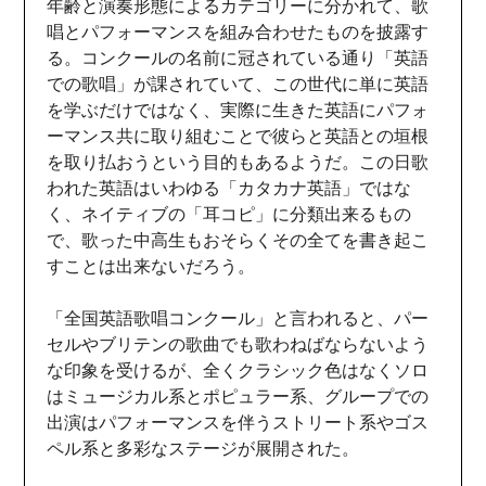
年齢と演奏形態によるカテゴリーに分かれて、歌
唱とパフォーマンスを組み合わせたものを披露す
る。コンクールの名前に冠されている通り「英語
での歌唱」が課されていて、この世代に単に英語
を学ぶだけではなく、実際に生きた英語にパフォ
ーマンス共に取り組むことで彼らと英語との垣根
を取り払おうという目的もあるようだ。この日歌
われた英語はいわゆる「カタカナ英語」ではな
く、ネイティブの「耳コピ」に分類出来るもの
で、歌った中高生もおそらくその全てを書き起こ
すことは出来ないだろう。
「全国英語歌唱コンクール」と言われると、パー
セルやブリテンの歌曲でも歌わねばならないよう
な印象を受けるが、全くクラシック色はなくソロ
はミュージカル系とポピュラー系、グループでの
出演はパフォーマンスを伴うストリート系やゴス
ペル系と多彩なステージが展開された。