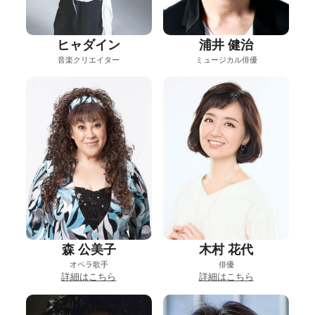
ヒャダイン
浦井 健治
音楽クリエイター
ミュージカル俳優
森 公美子
木村 花代
オペラ歌手
俳優
詳細はこちら
詳細はこちら