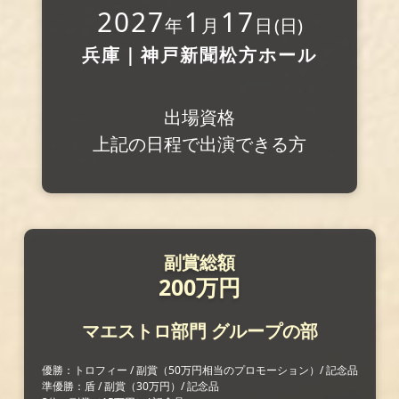
2027
1
17
年
月
日
(日)
兵庫｜神戸新聞松方ホール
出場資格
上記の日程で出演できる方
副賞総額
200万円
マエストロ部門
グループの部
優勝：トロフィー / 副賞（50万円相当のプロモーション）/ 記念品
準優勝：盾 / 副賞（30万円）/ 記念品