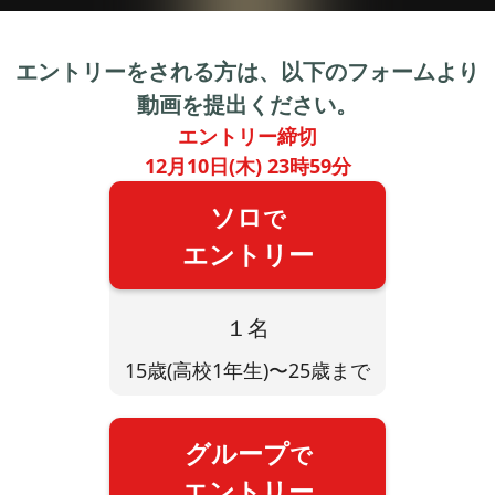
エントリーを
される方は、
以下のフォームより
動画を提出ください。
エントリー締切
12月10日(木) 23時59分
ソロ
で
エントリー
１名
15歳(高校1年生)〜25歳まで
グループ
で
エントリー