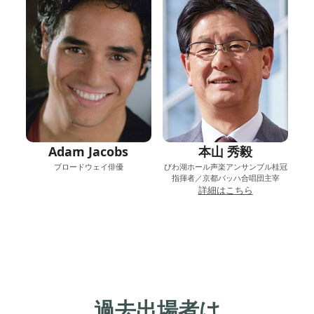
Adam Jacobs
本山 秀毅
ブロードウェイ俳優
びわ湖ホール声楽アンサンブル桂冠
指揮者／京都バッハ合唱団主宰
詳細はこちら
過去出場者は