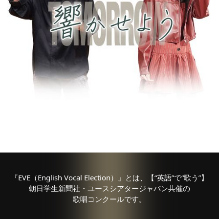
『EVE（English Vocal Election）』
とは、
【“英語”で“歌う”】
朝日学生新聞社・
ユースシアタージャパン共催の
歌唱コンクールです。