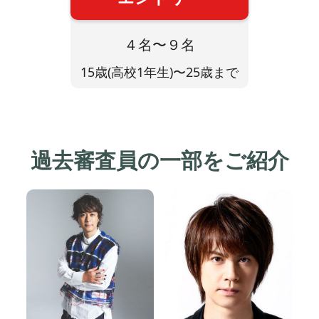
４名〜９名
15歳(高校1年生)〜25歳まで
過去審査員の
一部をご紹介