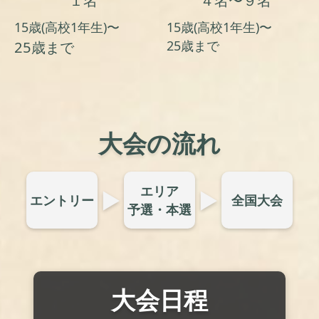
１名
４名〜９名
15歳(高校1年生)〜
15歳(高校1年生)〜
25歳まで
25歳まで
大会の流れ
エリア
▶︎
▶︎
エントリー
全国大会
予選・
本選
大会日程