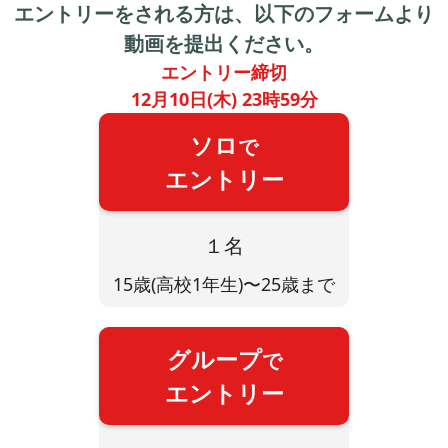
エントリーを
される方は、
以下のフォームより
動画を提出ください。
エントリー締切
12月10日(木) 23時59分
ソロ
で
エントリー
１名
15歳(高校1年生)〜25歳まで
グループ
で
エントリー