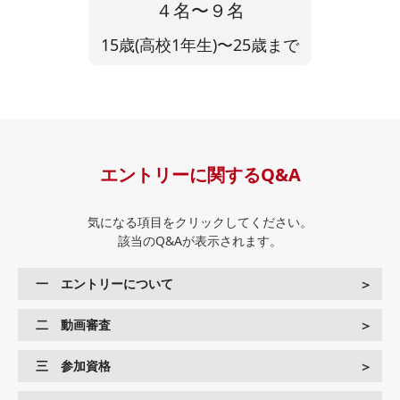
４名〜９名
15歳(高校1年生)〜25歳まで
エントリーに関するQ&A
気になる項目をクリックしてください。
該当のQ&Aが表示されます。
一 エントリーについて
＞
Q.
どうやってエントリーしますか？
二 動画審査
＞
期日までに、上記のエントリーページからご自身の歌っている動画を
Q.
応募する動画は、どの程度のクオリティが求められますか？
三 参加資格
＞
提出ください(簡単にデータ提出できます)。
審査が可能な程度であれば問題ありません。好きな曲(歌ありでも可