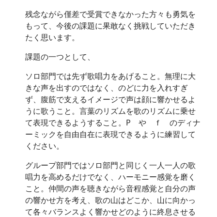
残念ながら僅差で受賞できなかった方々も勇気を
もって、今後の課題に果敢なく挑戦していただき
たく思います。
課題の一つとして、
ソロ部門では先ず歌唱力をあげること。無理に大
きな声を出すのではなく、のどに力を入れすぎ
ず、腹筋で支えるイメージで声は顔に響かせるよ
うに歌うこと。言葉のリズムを歌のリズムに乗せ
て表現できるようすること。P や ｆ のディナ
ーミックを自由自在に表現できるように練習して
ください。
グループ部門ではソロ部門と同じく一人一人の歌
唱力を高めるだけでなく、ハーモニー感覚を磨く
こと。仲間の声を聴きながら音程感覚と自分の声
の響かせ方を考え、歌の山はどこか、山に向かっ
て各々バランスよく響かせどのように終息させる