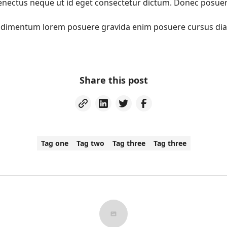
enectus neque ut id eget consectetur dictum. Donec posue
Condimentum lorem posuere gravida enim posuere cursus di
Share this post
Tag one
Tag two
Tag three
Tag three