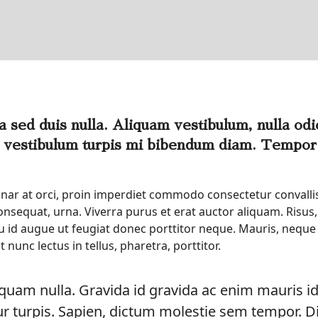
 sed duis nulla. Aliquam vestibulum, nulla odio 
 vestibulum turpis mi bibendum diam. Tempor 
 Pulvinar at orci, proin imperdiet commodo consectetur conva
onsequat, urna. Viverra purus et erat auctor aliquam. Risus
rcu id augue ut feugiat donec porttitor neque. Mauris, nequ
nunc lectus in tellus, pharetra, porttitor.
 quam nulla. Gravida id gravida ac enim mauris i
 turpis. Sapien, dictum molestie sem tempor. Diam