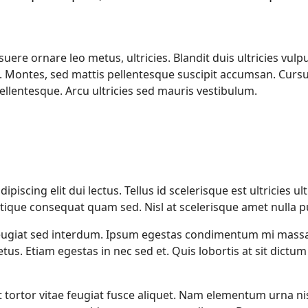
ere ornare leo metus, ultricies. Blandit duis ultricies vulp
ac. Montes, sed mattis pellentesque suscipit accumsan. Cur
llentesque. Arcu ultricies sed mauris vestibulum.
iscing elit dui lectus. Tellus id scelerisque est ultricies ultri
ristique consequat quam sed. Nisl at scelerisque amet nulla 
ugiat sed interdum. Ipsum egestas condimentum mi massa.
metus. Etiam egestas in nec sed et. Quis lobortis at sit dic
at tortor vitae feugiat fusce aliquet. Nam elementum urna ni