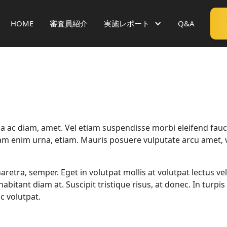
HOME
審査員
紹介
実施レポート
Q&A
gula ac diam, amet. Vel etiam suspendisse morbi eleifend fau
quam enim urna, etiam. Mauris posuere vulputate arcu amet, vit
aretra, semper. Eget in volutpat mollis at volutpat lectus vel
abitant diam at. Suscipit tristique risus, at donec. In turp
ac volutpat.