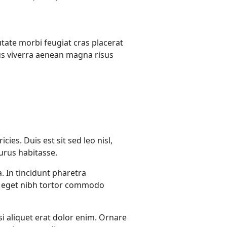
utate morbi feugiat cras placerat
sus viverra aenean magna risus
cies. Duis est sit sed leo nisl,
purus habitasse.
 In tincidunt pharetra
tum eget nibh tortor commodo
si aliquet erat dolor enim. Ornare