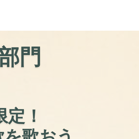
部門
限定！
歌を歌おう