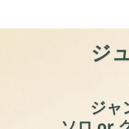
ジ
ジャ
ソロ or