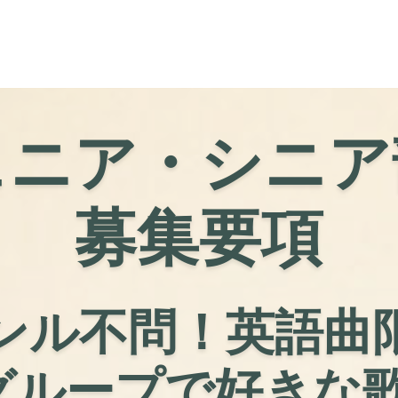
ュニア・シニア
募集要項
ンル不問！
英語曲
 グループで
好きな