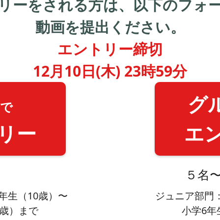
リーを
される方は、
以下のフォ
動画を提出ください。
エントリー締切
12月10日(木) 23時59分
グ
で
リー
エ
５名
年生（10歳）〜
ジュニア部門
2歳）まで
小学6年