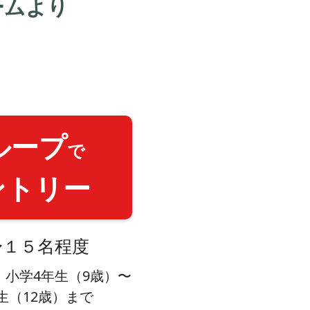
ームより
ループ
で
ントリー
〜１５名程度
：小学4年生（9歳）〜
生（12歳）まで