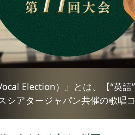
ocal Election）』
とは、
【“英語
スシアタージャパン共催の
歌唱