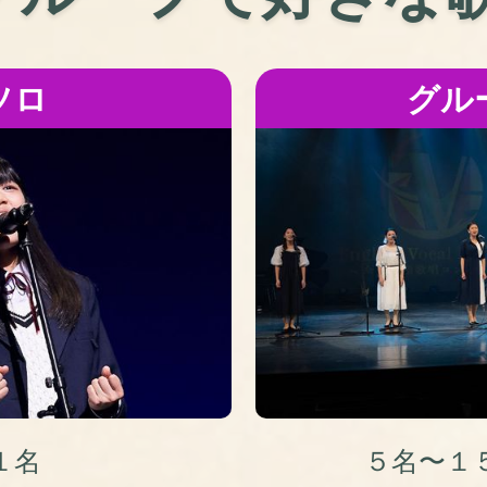
ソロ
グル
１名
５名〜１