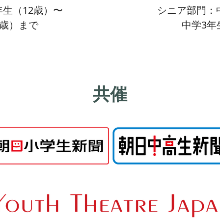
生（12歳）〜
シニア部門：
5歳）まで
中学3年
共催