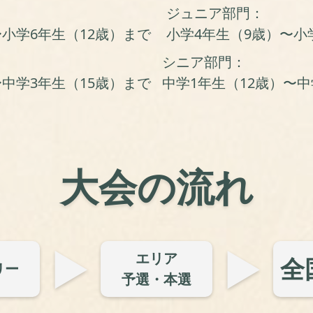
ジュニア部門：
〜
小学6年生（12歳）
まで
小学4年生（9歳）〜
小
シニア部門：
〜
中学3年生（15歳）
まで
中学1年生（12歳）〜
中
大会の流れ
▶︎
▶︎
エリア
全
リー
予選・
本選